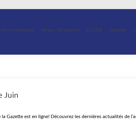
ices to seafarers
News / Actualités
Le Club
Galerie
C
e Juin
 la Gazette est en ligne! Découvrez les dernières actualités de l’a