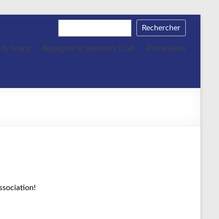
Rechercher
ity Maps
Rejoignez le Seamen’s Club
Partenaires
ssociation!