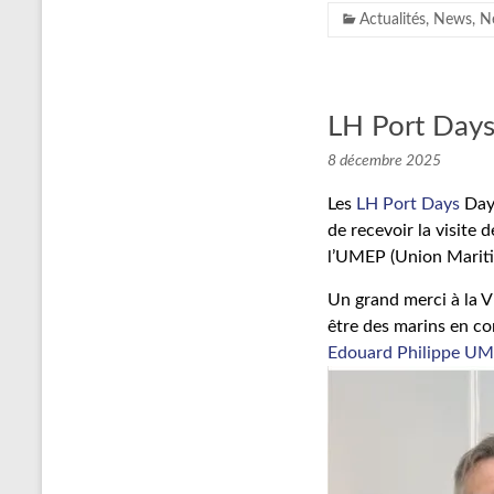
L
Actualités
,
News
,
Ne
e
H
a
LH Port Day
v
8 décembre 2025
r
Les
LH Port Days
Days
e
de recevoir la visite 
l’UMEP (Union Mariti
Un grand merci à la V
être des marins en co
Edouard Philippe
UME