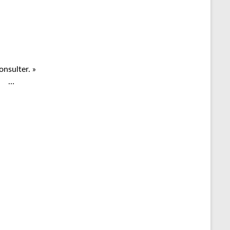
onsulter. »
…