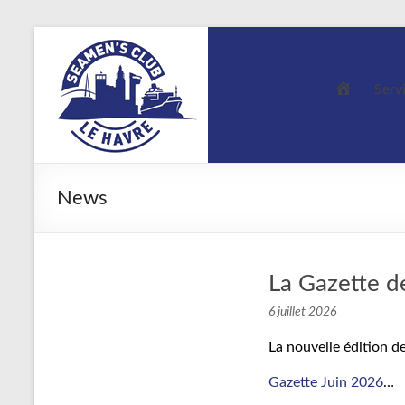
Aller
au
contenu
S
Serv
e
a
m
News
e
n
’
s
La Gazette d
C
6 juillet 2026
l
La nouvelle édition de
u
Gazette Juin 2026
…
b