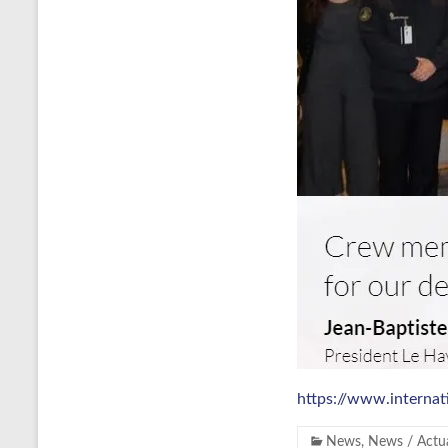
https://www.internat
News
,
News / Actua