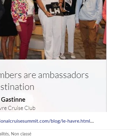
ionalcruisesummit.com/blog/le-havre.html
…
lités
,
Non classé