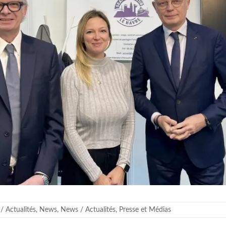
/ Actualités
,
News
,
News / Actualités
,
Presse et Médias