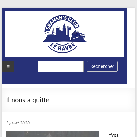
Aller
au
contenu
Menu
Rechercher
Il nous a quitté
3 juillet 2020
Yves,