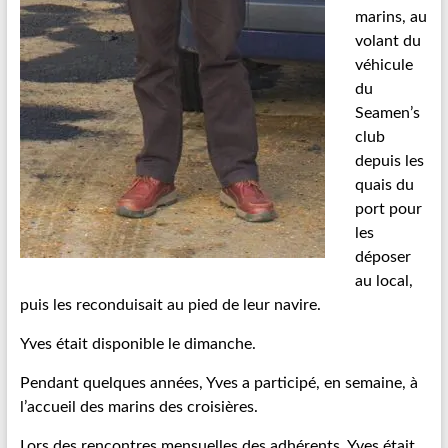
marins, au
volant du
véhicule
du
Seamen’s
club
depuis les
quais du
port pour
les
déposer
au local,
puis les reconduisait au pied de leur navire.
Yves était disponible le dimanche.
Pendant quelques années, Yves a participé, en semaine, à
l’accueil des marins des croisières.
Lors des rencontres mensuelles des adhérents, Yves était